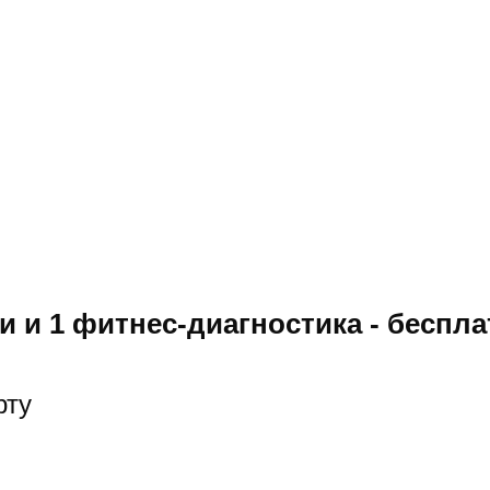
с-клуб на 3 года
 и 1 фитнес-диагностика - беспла
рту